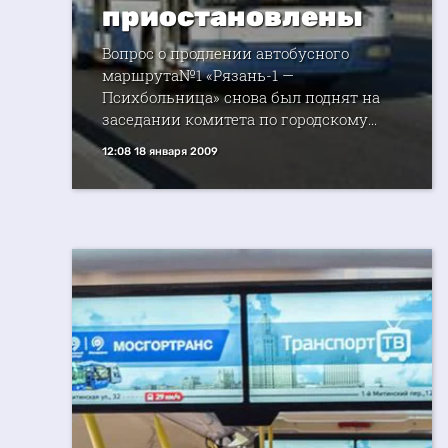
приостановлены
Вопрос о продлении автобусного
маршрута№1 «Рязань-1 —
Психбольница» снова был поднят на
заседании комитета по городскому...
12:08 18 января 2009