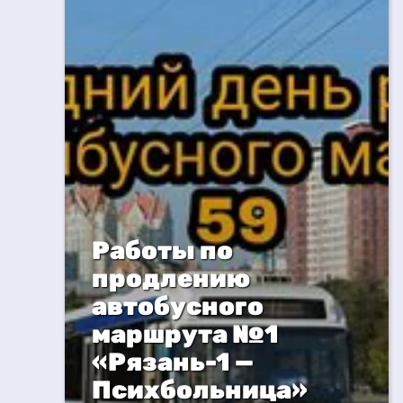
Работы по
продлению
автобусного
маршрута №1
«Рязань-1 —
Психбольница»