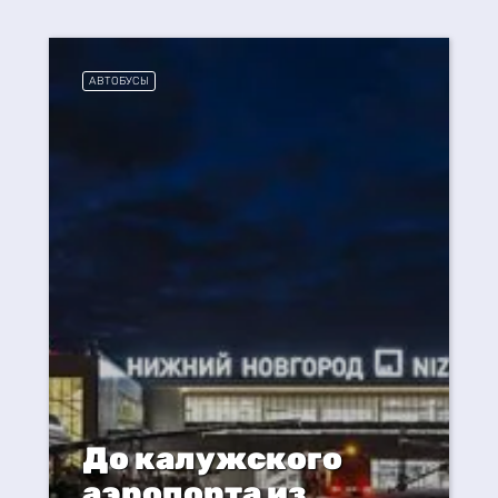
АВТОБУСЫ
До калужского
аэропорта из