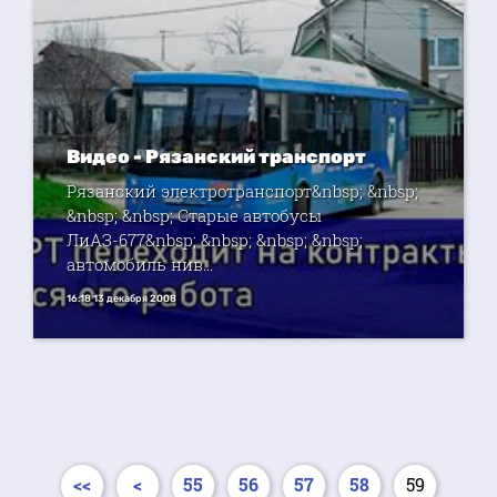
Видео - Рязанский транспорт
Рязанский электротранспорт&nbsp; &nbsp;
&nbsp; &nbsp; Старые автобусы
ЛиАЗ-677&nbsp; &nbsp; &nbsp; &nbsp;
автомобиль нив...
16:18 13 декабря 2008
<<
<
55
56
57
58
59