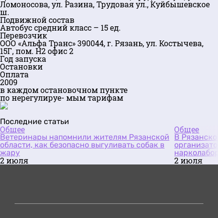
Ломоносова, ул. Разина, Трудовая ул., Куйбышевское
ш.
Подвижной состав
Автобус средний класс – 15 ед.
Перевозчик
ООО «Альфа Транс» 390044, г. Рязань, ул. Костычева,
15Г, пом. Н2 офис 2
Год запуска
Остановки
Оплата
2009
в каждом остановочном пункте
по нерегулируе- мым тарифам
Последние статьи
Общее
Общее
Ветеринары напомнили жителям Рязанской
В Рязанско
области, как безопасно выгуливать собак в
организато
жару
нарколабо
2 июля
2 июля