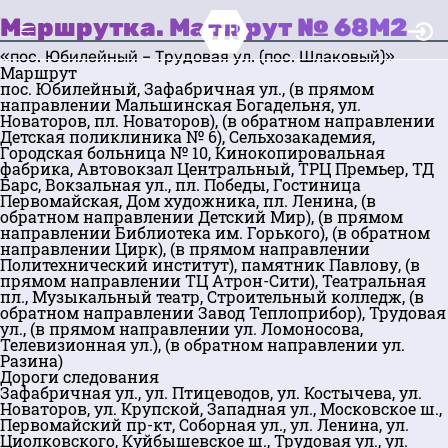
Маршрутка. Маршрут № 68М2
«пос. Юбилейный – Трудовая ул. (пос. Шлаковый)»
Маршрут
пос. Юбилейный, Зафабричная ул., (в прямом
направлении Мальшинская Богадельня, ул.
Новаторов, пл. Новаторов), (в обратном направлении
Детская поликлиника № 6), Сельхозакадемия,
Городская больница № 10, Кинокопировальная
фабрика, Автовокзал Центральный, ТРЦ Премьер, ТД
Барс, Вокзальная ул., пл. Победы, Гостиница
Первомайская, Дом художника, пл. Ленина, (в
обратном направлении Детский Мир), (в прямом
направлении Библиотека им. Горького), (в обратном
направлении Цирк), (в прямом направлении
Политехнический институт), памятник Павлову, (в
прямом направлении ТЦ Атрон-Сити), Театральная
пл., Музыкальный театр, Строительный колледж, (в
обратном направлении Завод Теплоприбор), Трудовая
ул., (в прямом направлении ул. Ломоносова,
Телевизионная ул.), (в обратном направлении ул.
Разина)
Дороги следования
Зафабричная ул., ул. Птицеводов, ул. Костычева, ул.
Новаторов, ул. Крупской, Западная ул., Московское ш.,
Первомайский пр-кт, Соборная ул., ул. Ленина, ул.
Циолковского, Куйбышевское ш., Трудовая ул., ул.