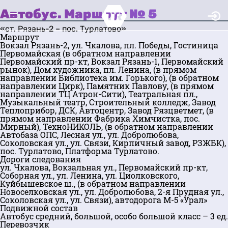
Автобус. Маршрут № 5
«ст. Рязань-2 – пос. Турлатово»
Маршрут
Вокзал Рязань-2, ул. Чкалова, пл. Победы, Гостиница
Первомайская (в обратном направлении
Первомайский пр-кт, Вокзал Рязань-1, Первомайский
рынок), Дом художника, пл. Ленина, (в прямом
направлении Библиотека им. Горького), (в обратном
направлении Цирк), Памятник Павлову, (в прямом
направлении ТЦ Атрон-Сити), Театральная пл.,
Музыкальный театр, Строительный колледж, Завод
Теплоприбор, ДСК, Автоцентр, Завод Рязцветмет, (в
прямом направлении Фабрика Химчистка, пос.
Мирный), ТехноНИКОЛЬ, (в обратном направлении
Автобаза ОПС, Лесная ул., ул. Добролюбова,
Соколовская ул., ул. Связи, Кирпичный завод, РЗЖБК),
пос. Турлатово, Платформа Турлатово.
Дороги следования
ул. Чкалова, Вокзальная ул., Первомайский пр-кт,
Соборная ул., ул. Ленина, ул. Циолковского,
Куйбышевское ш., (в обратном направлении
Новоселковская ул., ул. Добролюбова, 2-я Прудная ул.,
Соколовская ул., ул. Связи), автодорога М-5 «Урал»
Подвижной состав
Автобус средний, большой, особо большой класс – 3 ед.
Перевозчик