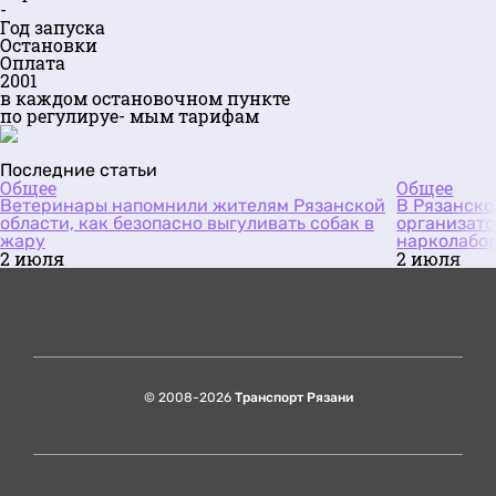
-
Год запуска
Остановки
Оплата
2001
в каждом остановочном пункте
по регулируе- мым тарифам
Последние статьи
Общее
Общее
Ветеринары напомнили жителям Рязанской
В Рязанско
области, как безопасно выгуливать собак в
организато
жару
нарколабо
2 июля
2 июля
© 2008-2026
Транспорт Рязани