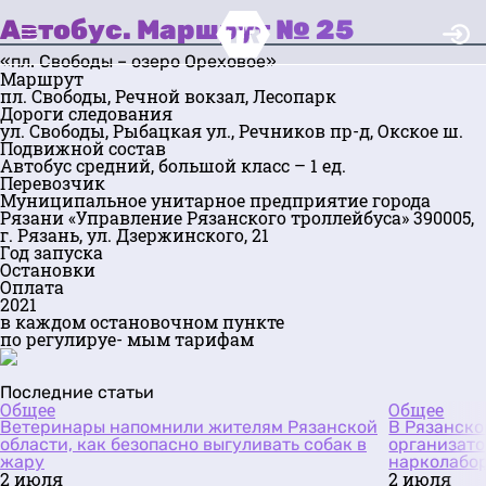
Автобус. Маршрут № 25
«пл. Свободы – озеро Ореховое»
Маршрут
пл. Свободы, Речной вокзал, Лесопарк
Дороги следования
ул. Свободы, Рыбацкая ул., Речников пр-д, Окское ш.
Подвижной состав
Автобус средний, большой класс – 1 ед.
Перевозчик
Муниципальное унитарное предприятие города
Рязани «Управление Рязанского троллейбуса» 390005,
г. Рязань, ул. Дзержинского, 21
Год запуска
Остановки
Оплата
2021
в каждом остановочном пункте
по регулируе- мым тарифам
Последние статьи
Общее
Общее
Ветеринары напомнили жителям Рязанской
В Рязанско
области, как безопасно выгуливать собак в
организато
жару
нарколабо
2 июля
2 июля