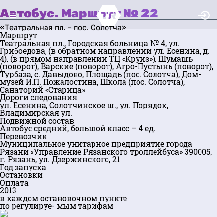
Автобус. Маршрут № 22
«Театральная пл. – пос. Солотча»
Маршрут
Театральная пл., Городская больница № 4, ул.
Грибоедова, (в обратном направлении ул. Есенина, д.
4), (в прямом направлении ТЦ «Круиз»), Шумашь
(поворот), Варские (поворот), Агро-Пустынь (поворот),
Турбаза, с. Давыдово, Площадь (пос. Солотча), Дом-
музей И.П. Пожалостина, Школа (пос. Солотча),
Санаторий «Старица»
Дороги следования
ул. Есенина, Солотчинское ш., ул. Порядок,
Владимирская ул.
Подвижной состав
Автобус средний, большой класс – 4 ед.
Перевозчик
Муниципальное унитарное предприятие города
Рязани «Управление Рязанского троллейбуса» 390005,
г. Рязань, ул. Дзержинского, 21
Год запуска
Остановки
Оплата
2013
в каждом остановочном пункте
по регулируе- мым тарифам