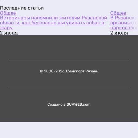
Последние статьи
Общее
Общее
Ветеринары напомнили жителям Рязанской
В Рязанско
области, как безопасно выгуливать собак в
организато
жару
нарколабо
2 июля
2 июля
© 2008-2026
Транспорт Рязани
Создано в
DUAWEB.com