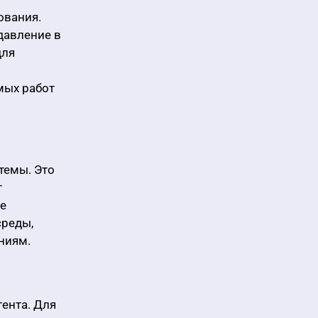
ования.
давление в
для
мых работ
темы. Это
т
ие
среды,
ниям.
ента. Для