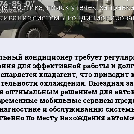
иагностика, поиск утечек, заправк
живание системы кондиционировани
ьный кондиционер требует регуляр
ния для эффективной работы и долг
спаряется хладагент, что приводит
тельности охлаждения. Выездная з
я оптимальным решением для автов
временные мобильные сервисы пред
диагностике и обслуживанию систе
твенно по месту нахождения автомо