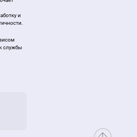
ючает
аботку и
тичности.
рвисом
ок службы