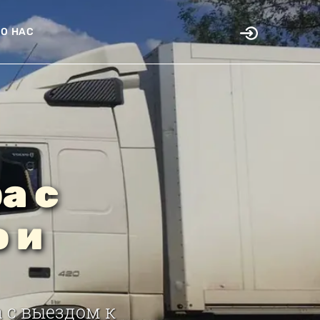
О НАС
а с
 и
 с выездом к