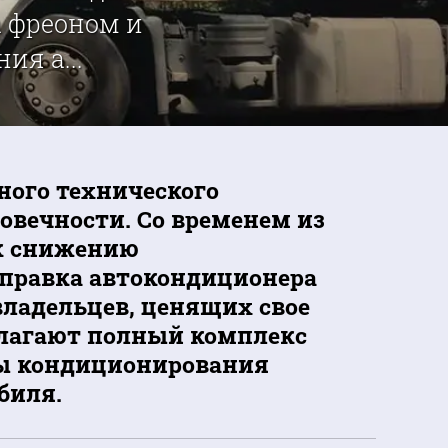
а фреоном и
я а...
ного технического
овечности. Со временем из
 к снижению
аправка автокондиционера
ладельцев, ценящих свое
лагают полный комплекс
мы кондиционирования
биля.