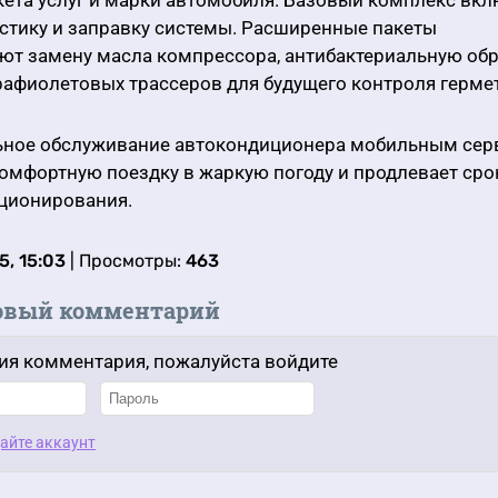
ета услуг и марки автомобиля. Базовый комплекс вкл
остику и заправку системы. Расширенные пакеты
ют замену масла компрессора, антибактериальную обр
рафиолетовых трассеров для будущего контроля герме
ное обслуживание автокондиционера мобильным се
омфортную поездку в жаркую погоду и продлевает ср
ционирования.
5, 15:03
| Просмотры:
463
овый комментарий
ия комментария, пожалуйста войдите
айте аккаунт