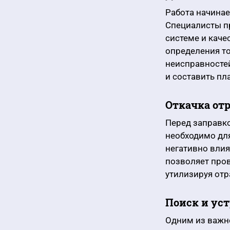
Работа начина
Специалисты п
системе и каче
определения т
неисправносте
и составить пл
Откачка от
Перед заправко
необходимо для
негативно влия
позволяет пров
утилизируя отр
Поиск и ус
Одним из важне