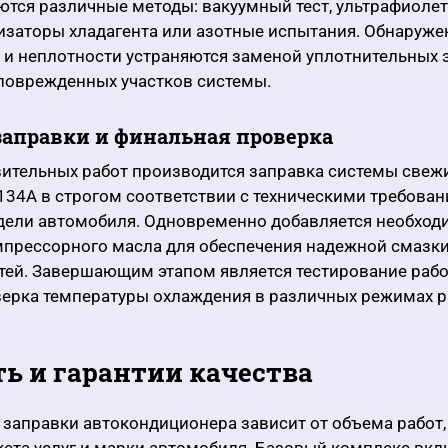
ются различные методы: вакуумный тест, ультрафиоле
изаторы хладагента или азотные испытания. Обнаруж
и неплотности устраняются заменой уплотнительных 
поврежденных участков системы.
заправки и финальная проверка
вительных работ производится заправка системы свеж
134A в строгом соответствии с техническими требова
дели автомобиля. Одновременно добавляется необход
мпрессорного масла для обеспечения надежной смазк
тей. Завершающим этапом является тестирование раб
верка температуры охлаждения в различных режимах р
ь и гарантии качества
заправки автокондиционера зависит от объема работ,