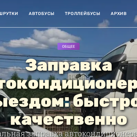
ШРУТКИ
АВТОБУСЫ
ТРОЛЛЕЙБУСЫ
АРХИВ
ОБЩЕЕ
Заправка
токондиционер
ыездом: быстро
качественно
льная заправка автокондиционера