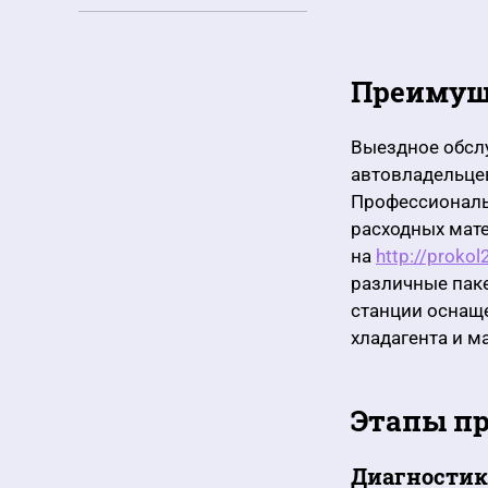
Преимущ
Выездное обсл
автовладельцев
Профессиональ
расходных мат
на
http://prokol
различные пак
станции оснащ
хладагента и м
Этапы пр
Диагностик