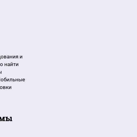
ования и
о найти
ы
Мобильные
ровки
емы