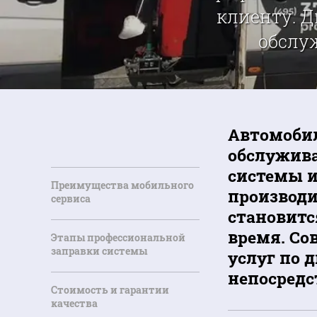
клиенту. Д
обслу
Автомобил
обслужива
системы и
Преимущества мобильного
производи
сервиса
становитс
время. Со
Этапы профессиональной
заправки системы
услуг по 
непосредс
Стоимость и гарантии
качества