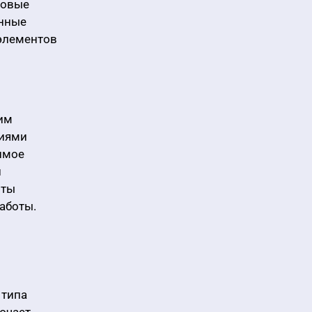
товые
енные
элементов
им
ниями
имое
и
оты
аботы.
 типа