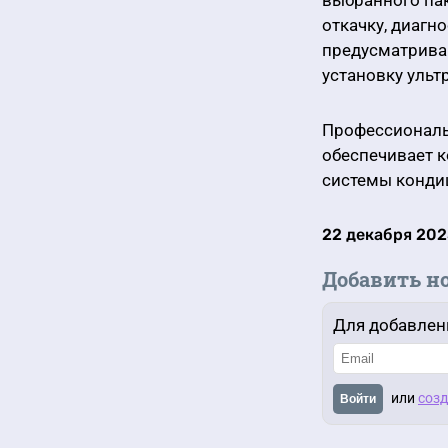
выбранного пак
откачку, диагн
предусматрива
установку ульт
Профессиональ
обеспечивает к
системы конди
22 декабря 202
Добавить н
Для добавлен
или
созд
Войти