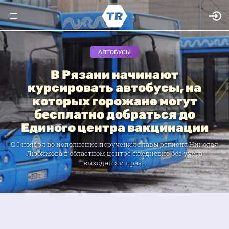
АВТОБУСЫ
В Рязани начинают
курсировать автобусы, на
которых горожане могут
бесплатно добраться до
Единого центра вакцинации
С 5 ноября во исполнение поручения главы региона Николая
Любимова в областном центре ежедневно без учета
выходных и праз...