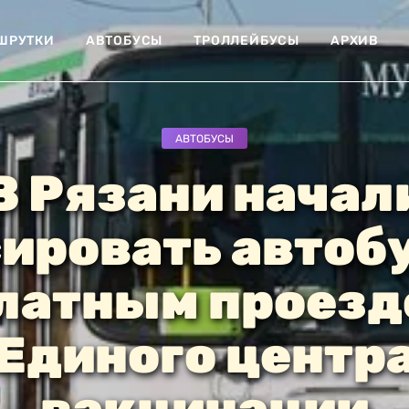
ШРУТКИ
АВТОБУСЫ
ТРОЛЛЕЙБУСЫ
АРХИВ
АВТОБУСЫ
В Рязани начал
ировать автоб
латным проезд
Единого центр