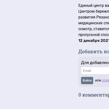
Единый центр ва
Центром бережли
развития Рязанс
медицинских сп
осмотр, ставитс
пропускной спос
12 декабря 2021
Добавить н
Для добавлен
или
созд
Войти
0 коммента