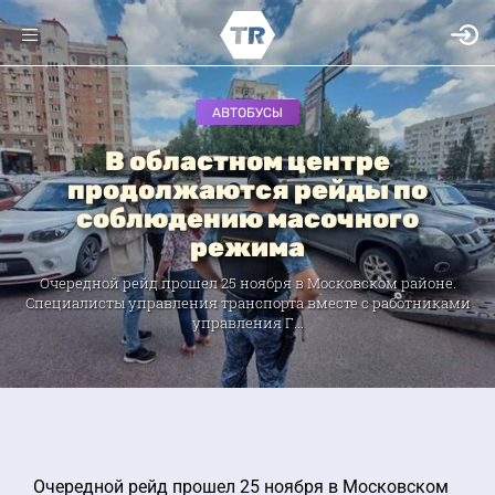
АВТОБУСЫ
В областном центре
продолжаются рейды по
соблюдению масочного
режима
Очередной рейд прошел 25 ноября в Московском районе.
Специалисты управления транспорта вместе с работниками
управления Г...
Очередной рейд прошел 25 ноября в Московском