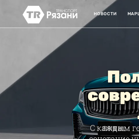
НОВОСТИ
МАР
Пол
совр
С каждым г
сочетание у