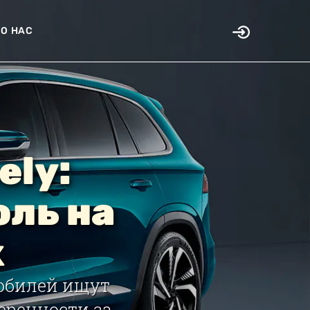
О НАС
ely:
ль на
х
обилей ищут
еренности за