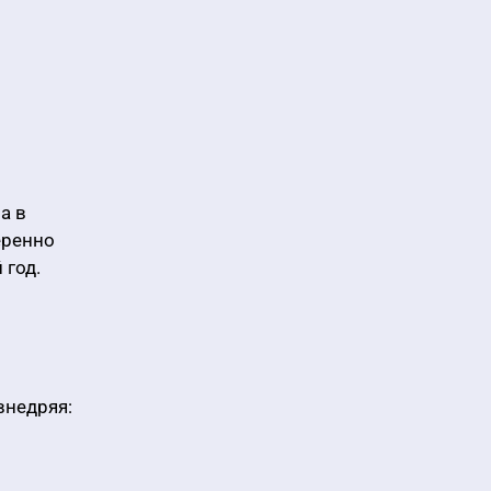
а в
еренно
 год.
внедряя: