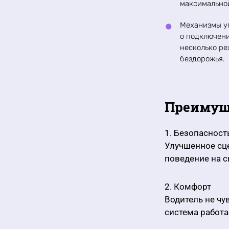
максимальной
Механизмы у
о подключени
несколько ре
бездорожья.
Преимуще
1. Безопасност
Улучшенное сце
поведение на с
2. Комфорт
Водитель не ч
система работа