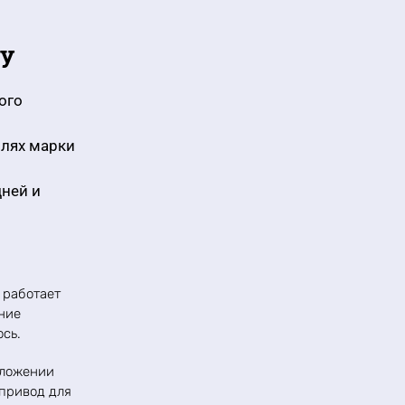
ly
ого
илях марки
дней и
 работает
ние
сь.
оложении
 привод для