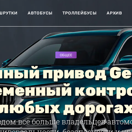
ШРУТКИ
АВТОБУСЫ
ТРОЛЛЕЙБУСЫ
АРХИВ
ОБЩЕЕ
ный привод Ge
еменный контро
любых дорога
одом всё больше владельцев автом
ниверсальности, безопасности и ув