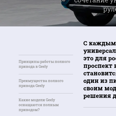
рул
С каждым 
универсал
это для р
Принципы работы полного
проспект 
привода в Geely
становитс
один из п
Преимущества полного
привода Geely
своим мод
решения д
Какие модели Geely
оснащаются полным
приводом?