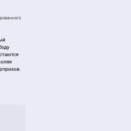
рованного
ный
боду
остаются
воляя
рпризов.