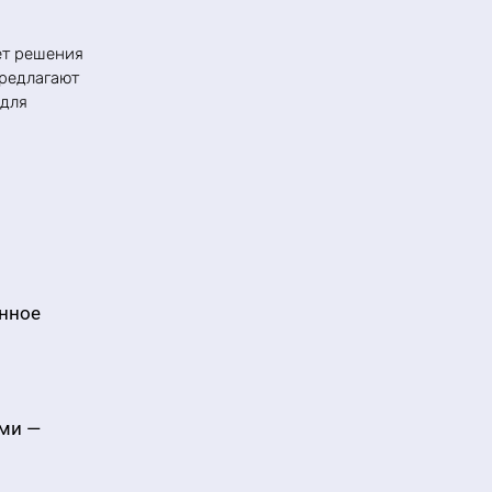
ет решения
предлагают
 для
енное
ами —