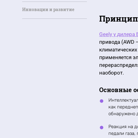
Инновации и развитие
Принципы
Geely у дилера
привода (AWD —
климатических 
применяется э
перераспределя
наоборот.
Основные о
Интеллектуал
как переднеп
обнаружено д
Реакция на д
педали газа,