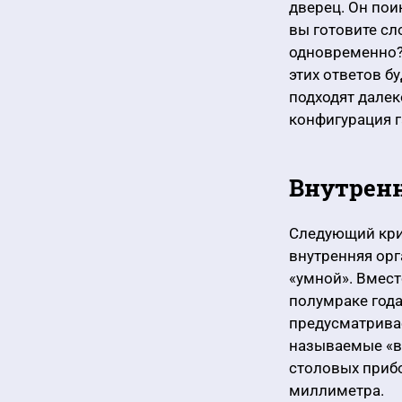
дверец. Он пои
вы готовите сл
одновременно?
этих ответов б
подходят далек
конфигурация г
Внутренн
Следующий кри
внутренняя орг
«умной». Вмест
полумраке года
предусматривае
называемые «в
столовых прибо
миллиметра.