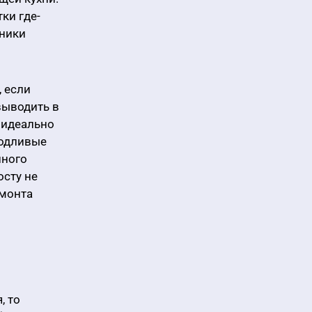
ки где-
хники
 если
выводить в
 идеально
родливые
нного
осту не
емонта
, то