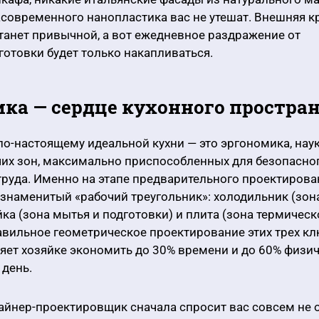
асовременного нанопластика вас не утешат. Внешняя к
танет привычной, а вот ежедневное раздражение от
отовки будет только накапливаться.
ка — сердце кухонного простра
о-настоящему идеальной кухни — это эргономика, наук
их зон, максимально приспособленных для безопасно
руда. Именно на этапе предварительного проектирова
знаменитый «рабочий треугольник»: холодильник (зон
йка (зона мытья и подготовки) и плита (зона термическ
авильное геометрическое проектирование этих трех к
ет хозяйке экономить до 30% времени и до 60% физи
день.
йнер-проектировщик сначала спросит вас совсем не о