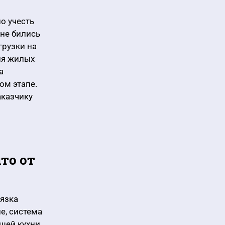
о учесть
 не бились
грузки на
ия жилых
а
ом этапе.
аказчику
то от
вязка
е, система
щей кухни.