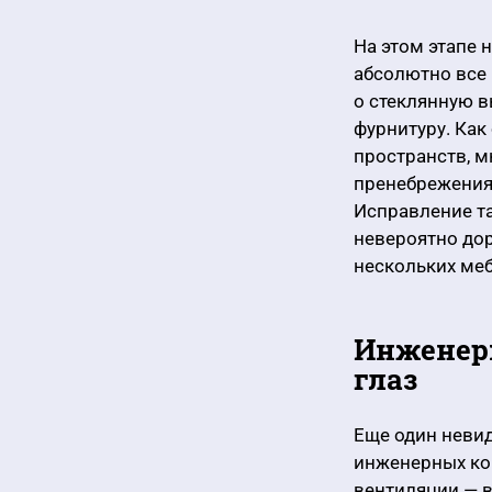
На этом этапе 
абсолютно все 
о стеклянную в
фурнитуру. Как
пространств, 
пренебрежения
Исправление та
невероятно дор
нескольких меб
Инженерн
глаз
Еще один невид
инженерных ко
вентиляции — в