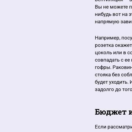
Вы не можете п
нибудь вот на 
напрямую завис
Например, посу
розетка окажет
цоколь или в 
совпадать с е
гофры. Ракови
стояка без соб
будет уходить.
задолго до тог
Бюджет и
Если рассматри