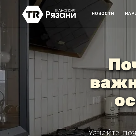
НОВОСТИ
МАР
По
важн
ос
Узнайте, по