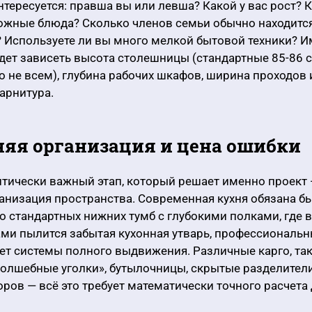
нтересуется: правша вы или левша? Какой у вас рост? К
ожные блюда? Сколько членов семьи обычно находится
 Используете ли вы много мелкой бытовой техники? И
удет зависеть высота столешницы (стандартные 85-86 
о не всем), глубина рабочих шкафов, ширина проходов
арнитура.
яя организация и цена ошибки
тически важный этап, который решает именно проект 
анизация пространства. Современная кухня обязана б
о стандартных нижних тумб с глубокими полками, где в
ми пылится забытая кухонная утварь, профессиональн
т системы полного выдвижения. Различные карго, та
олшебные уголки», бутылочницы, скрытые разделител
ров — всё это требует математически точного расчета