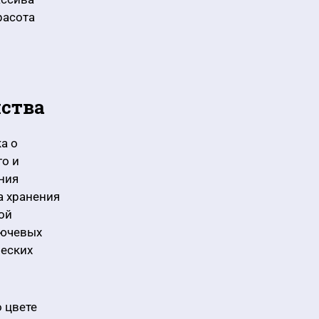
расота
нства
а о
го и
ния
а хранения
ой
лючевых
ческих
 цвете