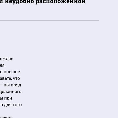
ли неудобно расположенной
дежда»
ем,
ко внешне
вьте, что
— вы вряд
сделанного
цы при
а для того
ассива