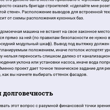
росто сказать бригаде строителей: «сделайте мне розет
этой стене». Расположение выводов для встроенной те
ит от схемы расположения кухонных баз.
домоечная машина не встанет на свое законное место,
ся прямо за ней (по правилам безопасности ее нужно 
соседний модульный шкаф). Вывод под вытяжку должен
е планируемым положением, иначе потолок испортят у
ну нельзя переносить слишком далеко от канализацио
людения уклона или установки насоса, иначе вода попр
 Именно проект дает точное техническое задание для р
о, как вы начнете выбирать оттенок фасадов.
 долговечность
вать этот вопрос с разумной финансовой точки зрения