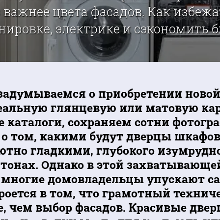
 важнее цвета фасадов. Как избеж
нировке, электрике и сэкономить бю
задумываемся о приобретении новой
еальную глянцевую или матовую ка
 каталоги, сохраняем сотни фотогра
о том, какими будут дверцы шкафов:
ютно гладкими, глубокого изумрудн
тонах. Однако в этой захватывающей
 многие домовладельцы упускают сам
роется в том, что грамотный технич
е, чем выбор фасадов. Красивые двер