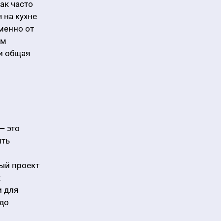
ак часто
 на кухне
менно от
см
 и общая
— это
ыть
ый проект
к
и для
 до