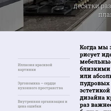
десятки раз
пла
Когда мы 
рисует ид
мебельные
Иллюзия красивой
близкими 
картинки
или абсол
пудровых 
Эргономика — сердце
кухонного пространства
эстетикой
дизайна к
Внутренняя организация и
раз важне
цена ошибки