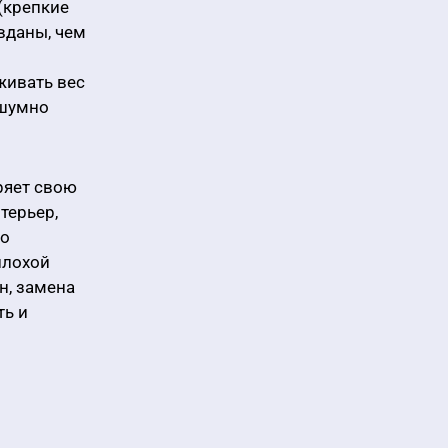
(крепкие
вданы, чем
живать вес
сшумно
ряет свою
терьер,
то
плохой
н, замена
ть и