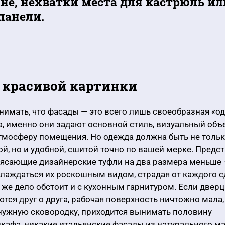
ине, нехватки места для кастрюль и
панели.
 красивой картинки
имать, что фасады — это всего лишь своеобразная «о
а, именно они задают основной стиль, визуальный объ
атмосферу помещения. Но одежда должна быть не толь
й, но и удобной, сшитой точно по вашей мерке. Предста
рясающие дизайнерские туфли на два размера меньше 
лаждаться их роскошным видом, страдая от каждого 
к же дело обстоит и с кухонным гарнитуром. Если двер
тся друг о друга, рабочая поверхность ничтожно мала, 
нужную сковородку, приходится вынимать половину
кафа, никакие итальянские фасады из натурального м