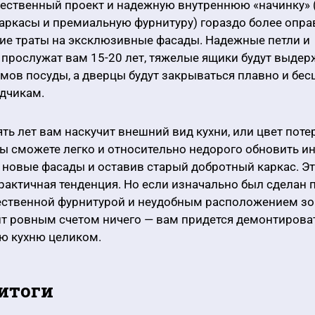
чественный проект и надежную внутреннюю «начинку» 
аркасы и премиальную фурнитуру) гораздо более опра
ие траты на эксклюзивные фасады. Надежные петли и
прослужат вам 15-20 лет, тяжелые ящики будут выдер
мов посуды, а дверцы будут закрываться плавно и бе
дчикам.
ять лет вам наскучит внешний вид кухни, или цвет поте
вы сможете легко и относительно недорого обновить ин
 новые фасады и оставив старый добротный каркас. Э
рактичная тенденция. Но если изначально был сделан 
чественной фурнитурой и неудобным расположением зо
т ровным счетом ничего — вам придется демонтирова
ю кухню целиком.
итоги