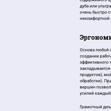
дуба или ультр
очень быстро с
некомфортной г
Эргономи
Основа любой п
создании рабоч
эффективного т
закладывается 
продуктов), мо
обработки). Пр
вершин позволя
усилий каждый 
Грамотный диза