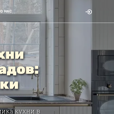
О НАС
хни
адов:
ики
мика кухни в