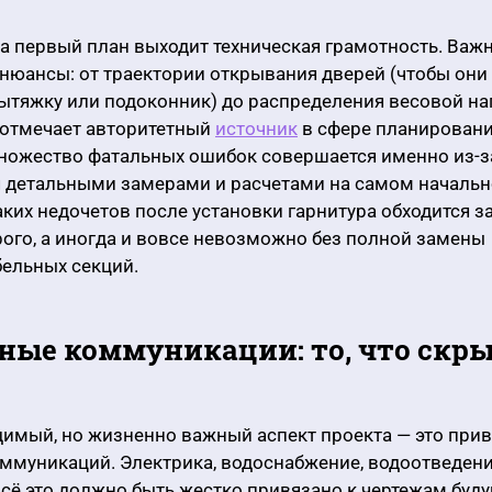
на первый план выходит техническая грамотность. Важн
нюансы: от траектории открывания дверей (чтобы они
ытяжку или подоконник) до распределения весовой на
 отмечает авторитетный
источник
в сфере планирован
множество фатальных ошибок совершается именно из-з
 детальными замерами и расчетами на самом начальн
ких недочетов после установки гарнитура обходится з
ого, а иногда и вовсе невозможно без полной замены
ельных секций.
ые коммуникации: то, что скры
имый, но жизненно важный аспект проекта — это при
ммуникаций. Электрика, водоснабжение, водоотведени
сё это должно быть жестко привязано к чертежам буду