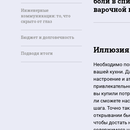
боли в сп
варочной 
Инженерные
коммуникации: то, что
скрыто от глаз
Бюджет и долговечность
Иллюзия
Подводя итоги
Необходимо пон
вашей кухни. Д
настроение и 
привлекательно
вы купили пот
ли сможете нас
шага. Точно та
открывании бью
чтобы достать 
содержимого ш