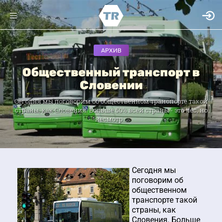
АРХИВ
Общественный транспорт в
Словении
Сегодня мы поговорим об общественном транспорте такой
страны, как Словения. Больше 50% всей страны - это лес, но
несмотр...
Сегодня мы
поговорим об
общественном
транспорте такой
страны, как
Словения. Больше