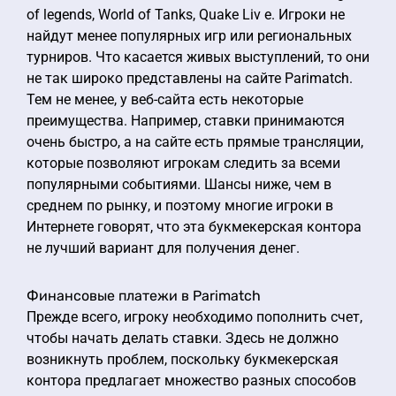
of legends, World of Tanks, Quake Liv e. Игроки не
найдут менее популярных игр или региональных
турниров. Что касается живых выступлений, то они
не так широко представлены на сайте Parimatch.
Тем не менее, у веб-сайта есть некоторые
преимущества. Например, ставки принимаются
очень быстро, а на сайте есть прямые трансляции,
которые позволяют игрокам следить за всеми
популярными событиями. Шансы ниже, чем в
среднем по рынку, и поэтому многие игроки в
Интернете говорят, что эта букмекерская контора
не лучший вариант для получения денег.
Финансовые платежи в Parimatch
Прежде всего, игроку необходимо пополнить счет,
чтобы начать делать ставки. Здесь не должно
возникнуть проблем, поскольку букмекерская
контора предлагает множество разных способов