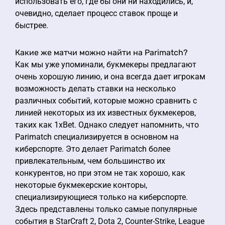
использовать его, где бы они ни находились, и,
очевидно, сделает процесс ставок проще и
быстрее.
Какие же матчи можно найти на Parimatch?
Как мы уже упоминали, букмекеры предлагают
очень хорошую линию, и она всегда дает игрокам
возможность делать ставки на несколько
различных событий, которые можно сравнить с
линией некоторых из их известных букмекеров,
таких как 1xBet. Однако следует напомнить, что
Parimatch специализируется в основном на
киберспорте. Это делает Parimatch более
привлекательным, чем большинство их
конкурентов, но при этом не так хорошо, как
некоторые букмекерские конторы,
специализирующиеся только на киберспорте.
Здесь представлены только самые популярные
события в StarCraft 2, Dota 2, Counter-Strike, League