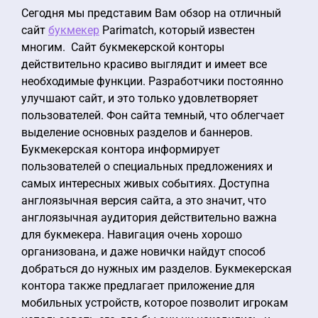
Сегодня мы представим Вам обзор на отличный
сайт
букмекер
Parimatch, который известен
многим. Сайт букмекерской конторы
действительно красиво выглядит и имеет все
необходимые функции. Разработчики постоянно
улучшают сайт, и это только удовлетворяет
пользователей. Фон сайта темный, что облегчает
выделение основных разделов и баннеров.
Букмекерская контора информирует
пользователей о специальных предложениях и
самых интересных живых событиях. Доступна
англоязычная версия сайта, а это значит, что
англоязычная аудитория действительно важна
для букмекера. Навигация очень хорошо
организована, и даже новички найдут способ
добраться до нужных им разделов. Букмекерская
контора также предлагает приложение для
мобильных устройств, которое позволит игрокам