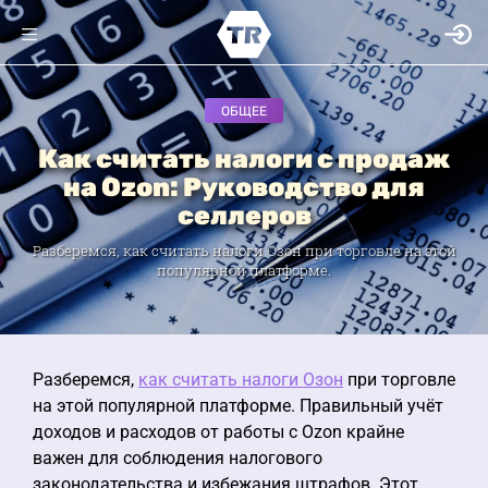
ОБЩЕЕ
Как считать налоги с продаж
на Ozon: Руководство для
селлеров
Разберемся, как считать налоги Озон при торговле на этой
популярной платформе.
Разберемся,
как считать налоги Озон
при торговле
на этой популярной платформе. Правильный учёт
доходов и расходов от работы с Ozon крайне
важен для соблюдения налогового
законодательства и избежания штрафов. Этот