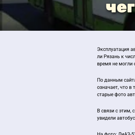
чег
Эксплуатация ав
ли Рязань к чис
время не могли 
По данным сайта
означает, что в
старые фото авт
В связи с этим, 
увидели автобус
На фото: ЛиАЗ-5