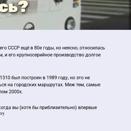
ось?
о СССР ещё в 80е годы, но неясно, относилась
ым, и его крупносерийное производство долгое
310 был построен в 1989 году, но это не
ться на городских маршрутах. Меж тем, самые
лом 2000х.
: когда вы (хотя бы приблизительно) впервые
Р?