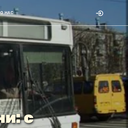
О НАС
и: с