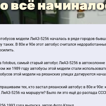
о всё начинал
тобусов модели ЛиАЗ-5256 началась в ряде городов бывшег
лу таких. В 80е и 90е этот автобус считался недоработанн
осилить.
 fotobus, самый старый автобус ЛиАЗ-5256 в автоколонне 1
 том же 1989 году автобусы этой модели стали использова
обусов этой модели на рязанских улицах датируются нача
спрашиваем тех, кто застал рязанский автобус в 80е и 90е
 ЛиАЗ-5256 на маршруте? Было ли это ещё до распада ССС
256 1993 года выпуска, автор фото Клауд