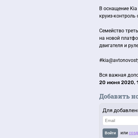
В оснащение Kia
круиз-контроль 
Семейство треть
на новой платф
двигателя и рул
#kia@avtonovost
Вся важная допо
20 июня 2020, 
Добавить н
Для добавлен
или
созд
Войти