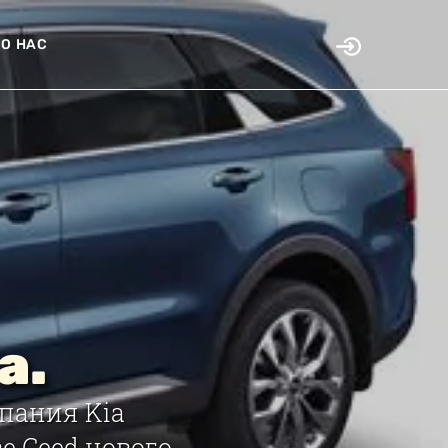
О НАС
a.
мпания Kia
е Ceed нового