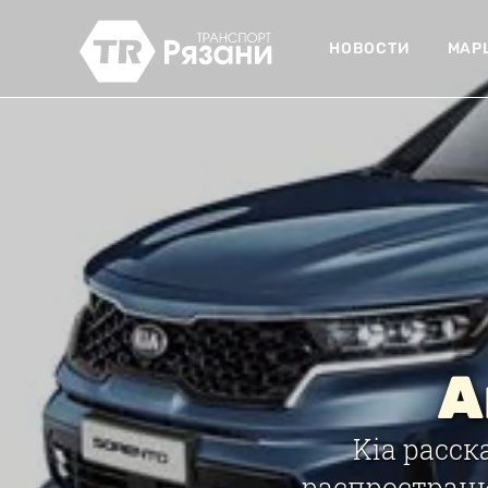
НОВОСТИ
МАР
А
Kia расск
распространи