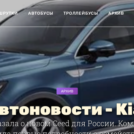
ШРУТКИ
АВТОБУСЫ
ТРОЛЛЕЙБУСЫ
АРХИВ
АРХИВ
втоновости - Ki
азала о новом Ceed для России. Ко
ла первые подробности о семейств