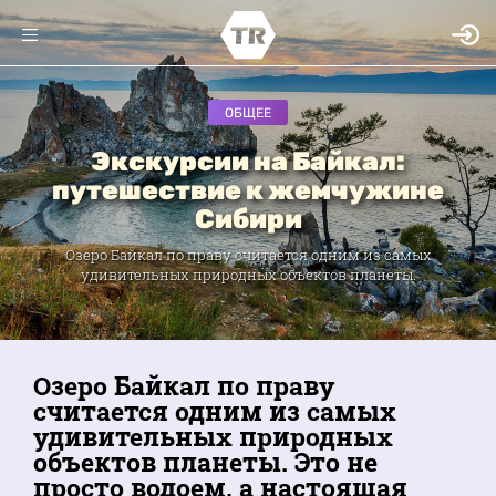
ОБЩЕЕ
Экскурсии на Байкал:
путешествие к жемчужине
Сибири
Озеро Байкал по праву считается одним из самых
удивительных природных объектов планеты.
Озеро Байкал по праву
считается одним из самых
удивительных природных
объектов планеты. Это не
просто водоем, а настоящая