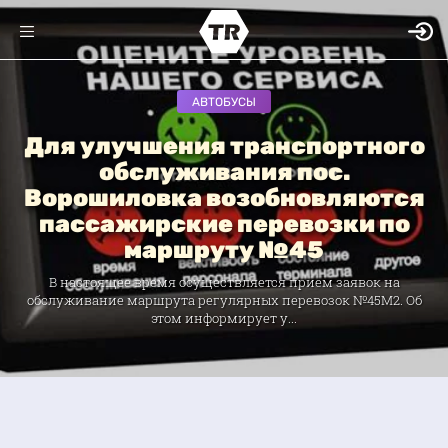
АВТОБУСЫ
Для улучшения транспортного
обслуживания пос.
Ворошиловка возобновляются
пассажирские перевозки по
маршруту №45
В настоящее время осуществляется прием заявок на
обслуживание маршрута регулярных перевозок №45М2. Об
этом информирует у...