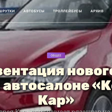
ШРУТКИ
АВТОБУСЫ
ТРОЛЛЕЙБУСЫ
АРХИВ
ОБЩЕЕ
ентация новог
в автосалоне «
Кар»
орея Кар» приглашает рязанцев н