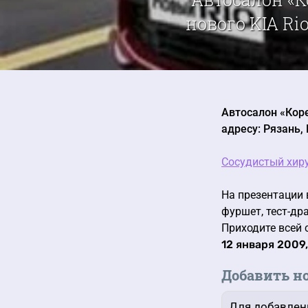
нового KIA Rio
Автосалон «Коре
адресу: Рязань,
Сосудистый хир
На презентации 
фуршет, тест-др
Приходите всей 
12 января 2009,
Добавить н
Для добавлен