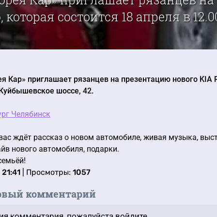
, которая состоится 18 апреля в 12.00
я Кар» приглашает рязанцев на презентацию нового KIA Ri
 Куйбышевское шоссе, 42.
ург Челябинск
вас ждёт рассказ о новом автомобиле, живая музыка, выс
айв нового автомобиля, подарки.
семьёй!
 21:41
| Просмотры:
1057
овый комментарий
ия комментария, пожалуйста войдите