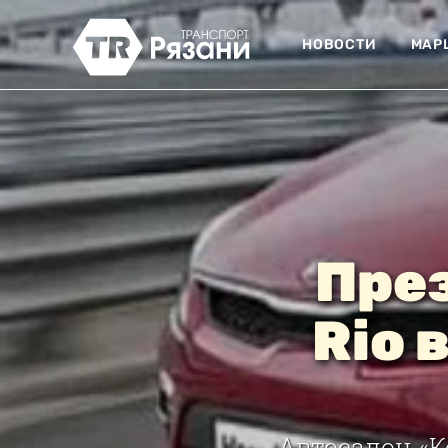
НОВОСТИ
МАР
През
Rio 
Автосалон «К