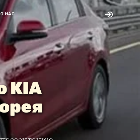
О НАС
о KIA
Корея
а презентацию