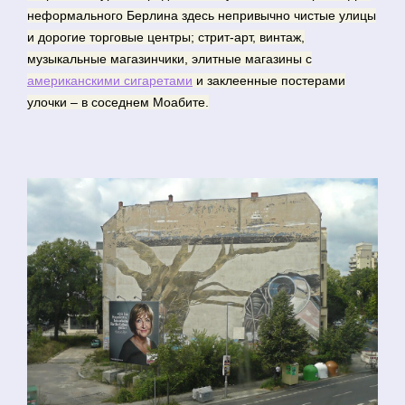
неформального Берлина здесь непривычно чистые улицы
и дорогие торговые центры; стрит-арт, винтаж,
музыкальные магазинчики, элитные магазины с
американскими сигаретами
и заклеенные постерами
улочки – в соседнем Моабите.