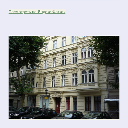
Посмотреть на Яндекс.Фотках