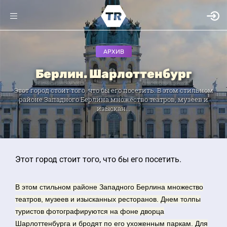
АРХИВ
Берлин. Шарлоттенбург
Этот город стоит того, что бы его посетить. В этом стильном
районе Западного Берлина множество театров, музеев и
изыскан...
Этот город стоит того, что бы его посетить.
В этом стильном районе Западного Берлина множество
театров, музеев и изысканных ресторанов. Днем толпы
туристов фотографируются на фоне дворца
Шарлоттенбурга и бродят по его ухоженным паркам. Для