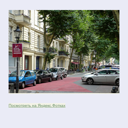
Посмотреть на Яндекс.Фотках