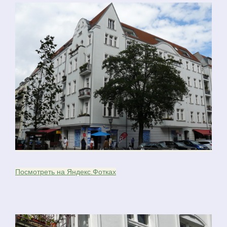
Посмотреть на Яндекс.Фотках