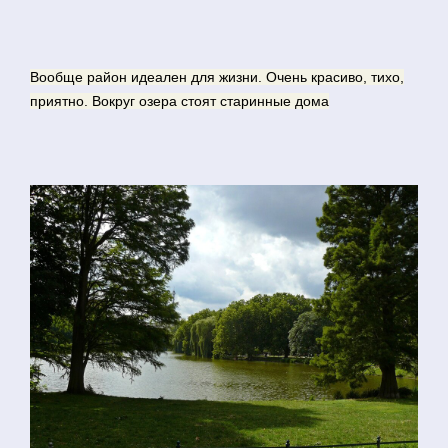
Вообще район идеален для жизни. Очень красиво, тихо,
приятно. Вокруг озера стоят старинные дома