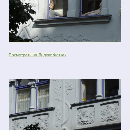
Посмотреть на Яндекс.Фотках