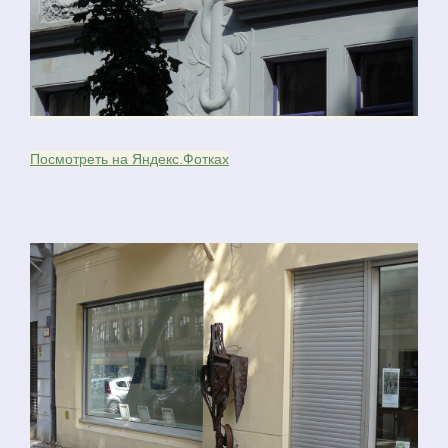
Посмотреть на Яндекс.Фотках