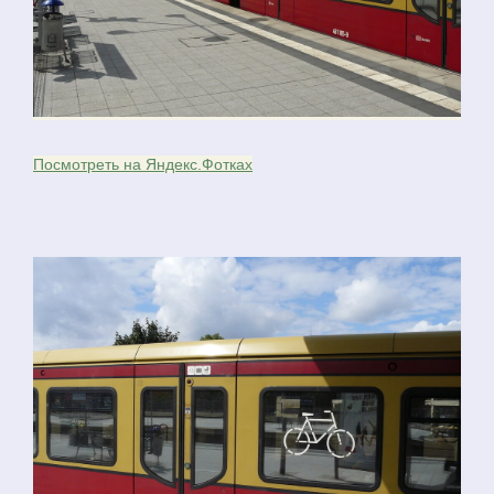
Посмотреть на Яндекс.Фотках