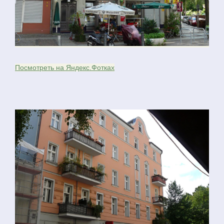
Посмотреть на Яндекс.Фотках