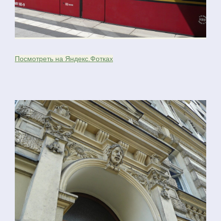
Посмотреть на Яндекс.Фотках