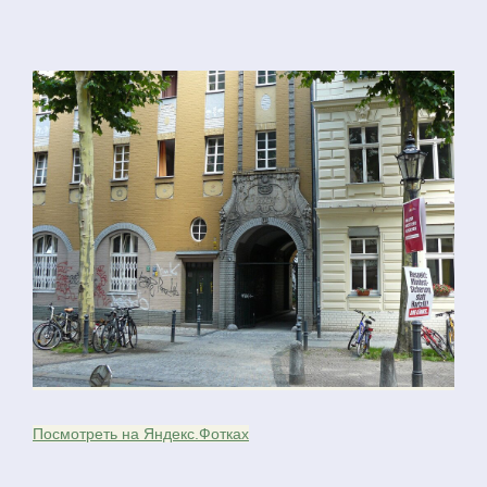
Посмотреть на Яндекс.Фотках